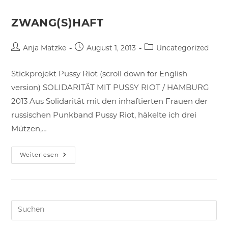
ZWANG(S)HAFT
Beitrags-
Beitrag
Beitrags-
Anja Matzke
August 1, 2013
Uncategorized
Autor:
veröffentlicht:
Kategorie:
Stickprojekt Pussy Riot (scroll down for English
version) SOLIDARITÄT MIT PUSSY RIOT / HAMBURG
2013 Aus Solidarität mit den inhaftierten Frauen der
russischen Punkband Pussy Riot, häkelte ich drei
Mützen,…
Zwang(s)haft
Weiterlesen